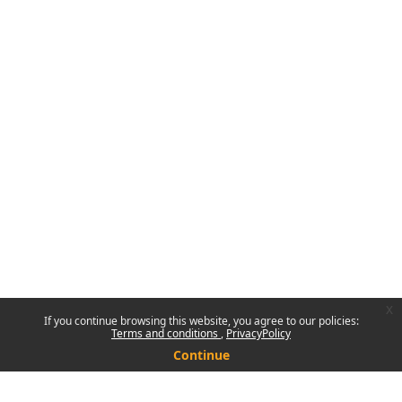
x
If you continue browsing this website, you agree to our policies:
Terms and conditions
PrivacyPolicy
Continue
You are not logged in.