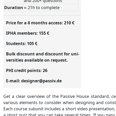
and 200+ questions
Duration
≈ 21h to complete
Price for a 6 months access: 210 €
IPHA members: 155 €
Students: 105 €
Bulk dis­count and dis­count for uni­
versit­ies
avail­able on re­quest.
PHI credit points: 26
E-mail: de­sign­er@passiv.de
Get a clear overview of the Passive House standard, ce
various elements to consider when designing and const
Each course subunit includes a short video presentation,
a short quiz that you can take several times. If you pass 