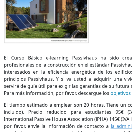
El Curso Básico e-learning Passivhaus ha sido crea
profesionales de la construcción en el estándar Passivha
interesados en la eficiencia energética de los edific
principios Passivhaus. Y si va usted a adquirir una viv
servirá de guía útil para exigir las garantías de su futur
Para más información, por favor, descargue los
objetivos
El tiempo estimado a emplear son 20 horas. Tiene un co
incluido). Precio reducido para estudiantes 95€ 
International Passive House Association (iPHA) 145€ (IVA i
por favor, envíe la información de contacto a
la admin