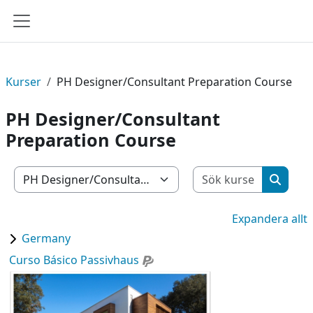
Gå direkt till huvudinnehåll
Sidopanel
Kurser
PH Designer/Consultant Preparation Course
PH Designer/Consultant
Preparation Course
Sök kurs
Kurskategorier
Sök ku
Expandera allt
Germany
Curso Básico Passivhaus