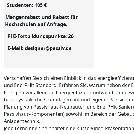
Studenten: 105 €
Men­gen­ra­batt und Ra­batt für
Hochschulen auf An­fra­ge.
PHI-Fortbildungspunkte: 26
E-Mail: designer@passiv.de
Ver­schaf­fen Sie sich einen Einblick in das energieeffizie
und EnerPHit-Stan­dard. Erfahren Sie, warum neben der
Energien vor allem die Energieeffizienz notwendig und wirt
bauphysikalische Grundlagen auf und eigenen Sie sich n
Planung von Passivhaus-Neubauten und EnerPHit-Sanier
Passivhaus-Komponenten) sowohl im Bereich der Gebäude
Anlagentechnik.
Je­de Lernein­heit bein­hal­tet ei­ne kur­ze Vi­deo-Prä­sen­ta­ti