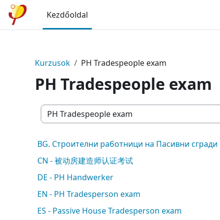
Tovább a fő tartalomhoz
Kezdőoldal
Kurzusok
PH Tradespeople exam
PH Tradespeople exam
Kurzuskategóriák
BG. Строителни работници на Пасивни сгради
CN - 被动房建造师认证考试
DE - PH Handwerker
EN - PH Tradesperson exam
ES - Passive House Tradesperson exam