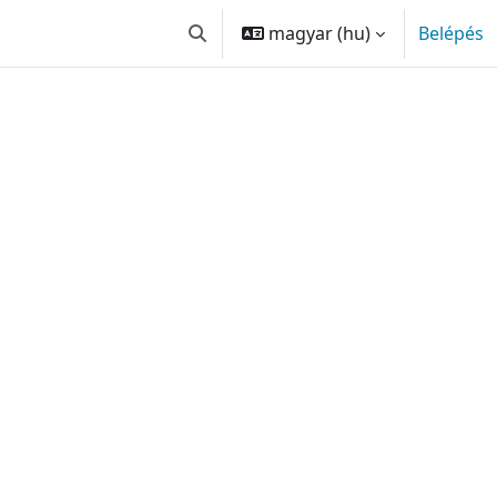
magyar ‎(hu)‎
Belépés
Keresési bemeneti adatok váltása
 keresése
ok keresése