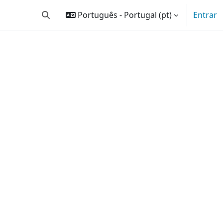
Português - Portugal ‎(pt)‎
Entrar
Alternar a entrada da pesquisa
 disciplinas
ar disciplinas