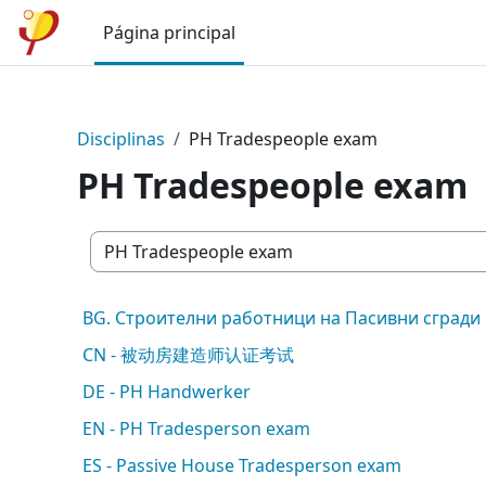
Ir para o conteúdo principal
Página principal
Disciplinas
PH Tradespeople exam
PH Tradespeople exam
Categorias de disciplinas
BG. Строителни работници на Пасивни сгради
CN - 被动房建造师认证考试
DE - PH Handwerker
EN - PH Tradesperson exam
ES - Passive House Tradesperson exam