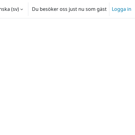
ska ‎(sv)‎
Du besöker oss just nu som gäst
Logga in
atning