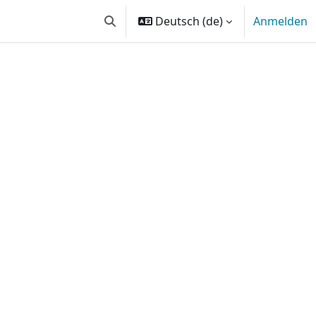
Deutsch ‎(de)‎
Anmelden
Sucheingabe umschalten
chen
suchen