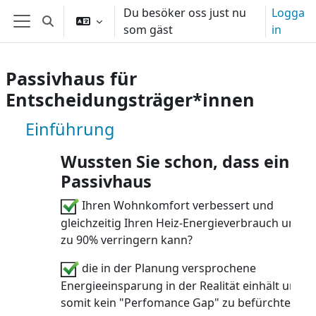
Gå direkt till huvudinnehåll
Du besöker oss just nu
Logga
Växla sökinmatning
som gäst
in
Sidopanel
Passivhaus für
Entscheidungsträger*innen
Kurs: Passivhaus für Entscheidungst
Einführung
Wussten Sie schon, dass ein
Passivhaus
Ihren Wohnkomfort verbessert und
gleichzeitig Ihren Heiz-Energieverbrauch um bi
zu 90% verringern kann?
die in der Planung versprochene
Energieeinsparung in der Realität einhält und
somit kein "Perfomance Gap" zu befürchten ist