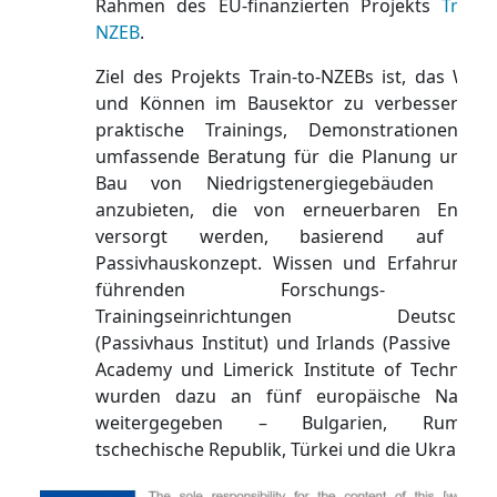
Rahmen des EU-finanzierten Projekts
Train-t
NZEB
.
Ziel des Projekts Train-to-NZEBs ist, das Wiss
und Können im Bausektor zu verbessern u
praktische Trainings, Demonstrationen u
umfassende Beratung für die Planung und d
Bau von Niedrigstenergiegebäuden (NZE
anzubieten, die von erneuerbaren Energi
versorgt werden, basierend auf d
Passivhauskonzept. Wissen und Erfahrung d
führenden Forschungs- un
Trainingseinrichtungen Deutschlan
(Passivhaus Institut) und Irlands (Passive Hou
Academy und Limerick Institute of Technolog
wurden dazu an fünf europäische Nation
weitergegeben – Bulgarien, Rumänie
tschechische Republik, Türkei und die Ukraine.