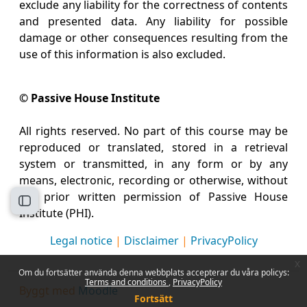
exclude any liability for the correctness of contents
and presented data. Any liability for possible
damage or other consequences resulting from the
use of this information is also excluded.
© Passive House Institute
All rights reserved. No part of this course may be
reproduced or translated, stored in a retrieval
system or transmitted, in any form or by any
means, electronic, recording or otherwise, without
the prior written permission of Passive House
Öppna kursmenyn
Institute (PHI).
Legal notice
|
Disclaimer
|
PrivacyPolicy
x
Om du fortsätter använda denna webbplats accepterar du våra policys:
Terms and conditions
PrivacyPolicy
Byggt med
Moodle
Fortsätt